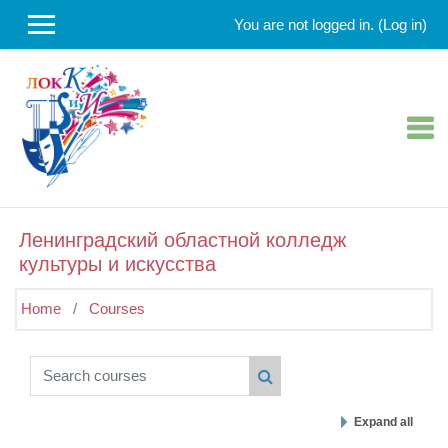
Skip to main content
You are not logged in. (
Log in
)
Ленинградский областной колледж
культуры и искусства
Home
Courses
Search courses
Search courses
Expand all